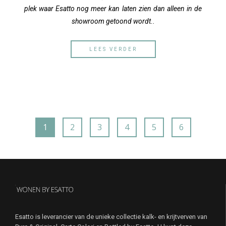
plek waar Esatto nog meer kan laten zien dan alleen in de
showroom getoond wordt..
LEES VERDER
1
2
3
4
5
6
Esatto is leverancier van de unieke collectie kalk- en krijtverven van