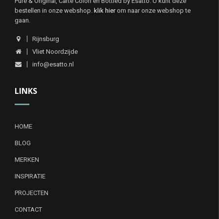
Pure & Original, Carte Colori en Bottled by Esatto. U kunt deze
bestellen in onze webshop.
klik hier
om naar onze webshop te
gaan.
Rijnsburg
Vliet Noordzijde
info@esatto.nl
LINKS
HOME
BLOG
MERKEN
INSPIRATIE
PROJECTEN
CONTACT