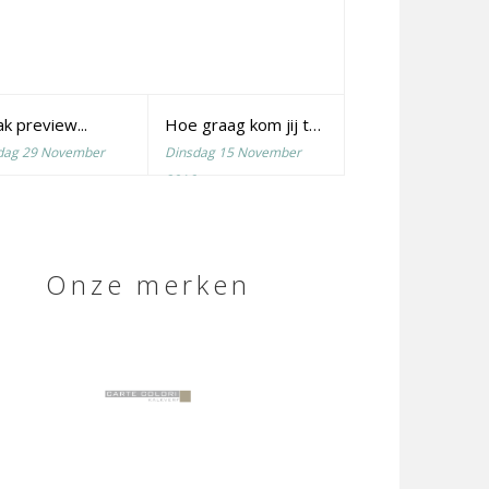
k preview...
Hoe graag kom jij thuis?
dag 29 November
Dinsdag 15 November
2016
Onze merken