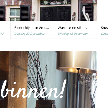
Binnenkijken in Amsterdam
Warmte en sfeer...
Snea
017
Dinsdag 27 December
Dinsdag 13 December
Dins
2016
2016
2016
binnen!