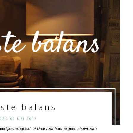
ste balans
iste balans
DAG 09 MEI 2017
 heerlijke bezigheid..;-! Daarvoor hoef je geen showroom