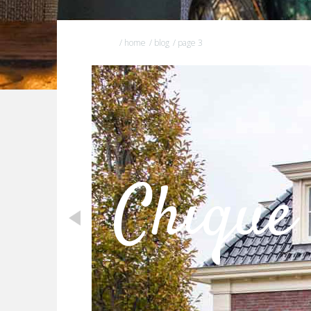
/ home
/ blog
/ page 3
Chique