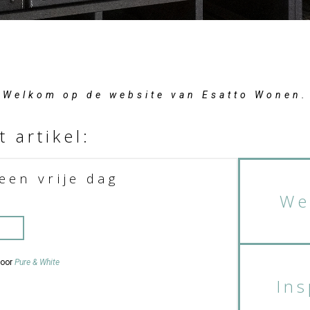
Welkom op de website van Esatto Wonen.
t artikel:
een vrije dag
We
door
Pure & White
Ins