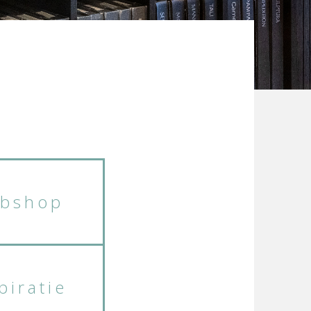
bshop
piratie