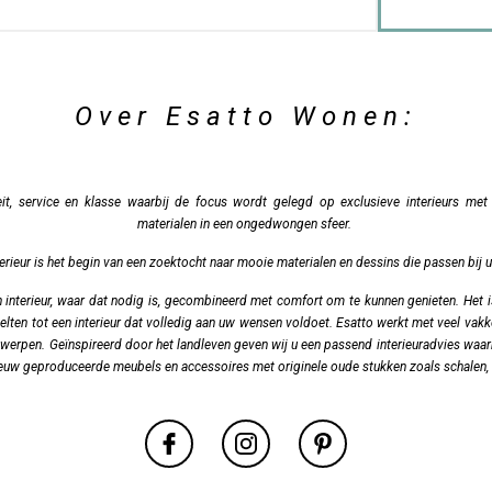
Over Esatto Wonen:
eit, service en klasse waarbij de focus wordt gelegd op exclusieve interieurs met
materialen in een ongedwongen sfeer.
erieur is het begin van een zoektocht naar mooie materialen en dessins die passen bij u
h interieur, waar dat nodig is, gecombineerd met comfort om te kunnen genieten. Het
elten tot een interieur dat volledig aan uw wensen voldoet. Esatto werkt met veel va
ontwerpen. Geïnspireerd door het landleven geven wij u een passend interieuradvies waa
euw geproduceerde meubels en accessoires met originele oude stukken zoals schalen, k