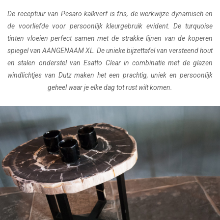
De receptuur van Pesaro kalkverf is fris, de werkwijze dynamisch en
de voorliefde voor persoonlijk kleurgebruik evident. De turquoise
tinten vloeien perfect samen met de strakke lijnen van de koperen
spiegel van AANGENAAM XL. De unieke bijzettafel van versteend hout
en stalen onderstel van Esatto Clear in combinatie met de glazen
windlichtjes van Dutz maken het een prachtig, uniek en persoonlijk
geheel waar je elke dag tot rust wilt komen.