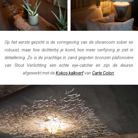
Op het eerste gezicht is de vormgeving van de showroom sober en
robuust, maar hoe dichterbij je komt, hoe meer verfijning je ziet in
detaillering. Zo is de prachtige in zand gegoten bronzen plafonnière
van Stout Verlichting een echte eye-catcher en zijn de deuren
afgewerkt met de
Kokos kalkverf
van
Carte Colori
.