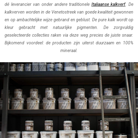
dé leverancier van onder andere traditionele
Italiaanse kalkverf
. De
kalkverven worden in de Venetostreek van goede kwaliteit gewonnen
en op ambachtelijke wijze gebrand en geblust. De pure kalk wordt op
kleur gebracht met natuurlijke pigmenten. De zorgvuldig
geselecteerde collecties raken via deze weg precies de juiste snaar.
Bijkomend voordeel: de producten zijn uiterst duurzaam en 100%
mineraal.