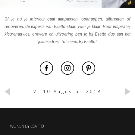
Of je nu je interieur gaat aanpassen, opknappen, uitbreiden of
renoveren, de experts van Esatto staan voor je klaar. Voor inspiratie,
kleurenadvies, ontwerp en uitvoering ben je bij Esatto dus aan het
juiste adres. Tot ziens, By Esatto!
Vr 10 Augustus 2018