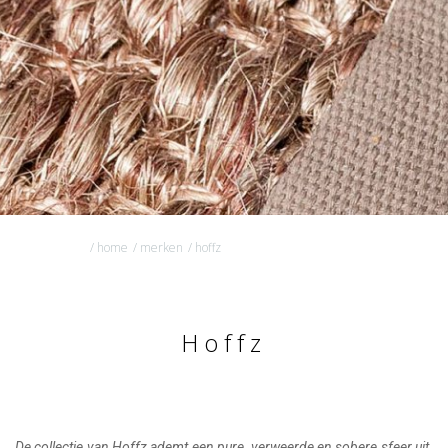
/ home
/ merken
/ hoffz
Hoffz
De collectie van Hoffz ademt een pure, verweerde en sobere sfeer uit.